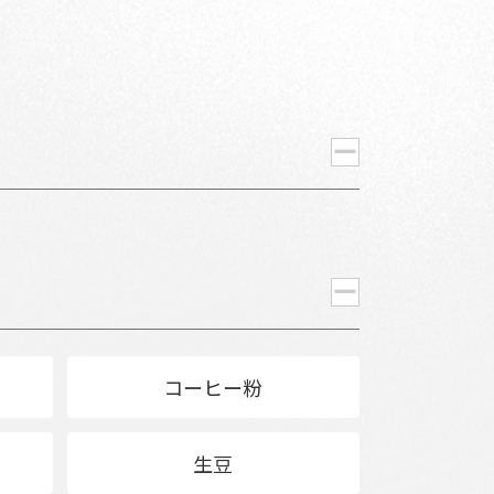
コーヒー粉
生豆