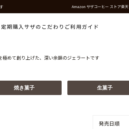
す
Amazon サザコーヒー ストア
楽天
う
定期購入
サザのこだわり
ご利用ガイド
を極めて創り上げた、深い余韻のジェラートです
焼き菓子
生菓子