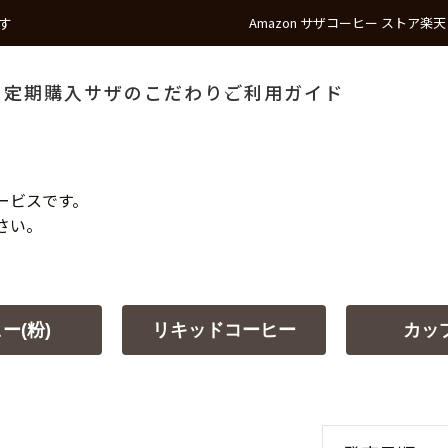
す
Amazon サザコーヒー ストア
楽天
う
定期購入
サザのこだわり
ご利用ガイド
ービスです。
さい。
ー(粉)
リキッドコーヒー
カッ