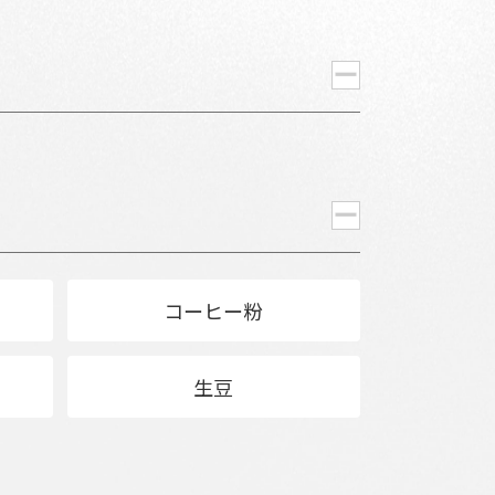
コーヒー粉
生豆