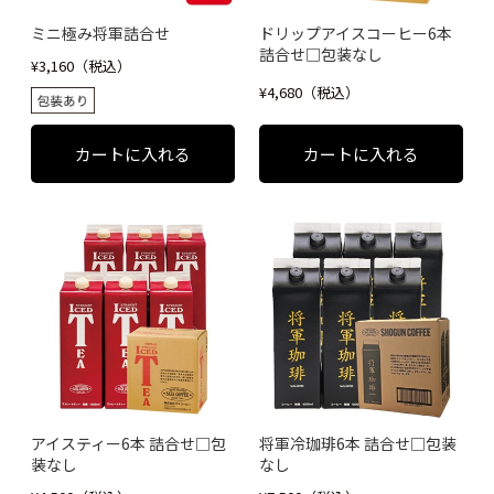
ミニ極み将軍詰合せ
ドリップアイスコーヒー6本
詰合せ□包装なし
¥3,160（税込）
¥4,680（税込）
アイスティー6本 詰合せ□包
将軍冷珈琲6本 詰合せ□包装
装なし
なし