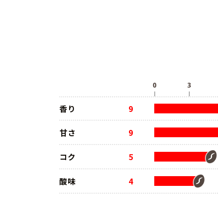
香り
9
甘さ
9
コク
5
酸味
4