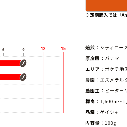
※定期購入では「Am
焙煎
：シティロー
原産国
：パナマ
エリア
：ボケテ地
農園
：エスメラル
農園主
：ピーターソン
標高
：1,600m～1
品種
：ゲイシャ
内容量
：100g