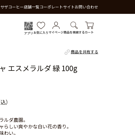
 サザコーヒー
店舗一覧
コーポレートサイト
お問い合わせ
マイページ
商品を検索する
カート
お気に入り
アプリ
商品を共有する
 エスメラルダ 緑 100g
税込）
ラルダ農園。
ャらしい爽やかな白い花の香り。
味わい。