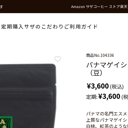
す
Amazon サザコーヒー ストア
楽天
う
定期購入
サザのこだわり
ご利用ガイド
商品No.
104336
パナマゲイシャ
（豆）
¥3,600
(税込)
¥3,600
定期:
(
パナマの名門エスメ
上質なパナマゲイシ
白桃、紅茶のような