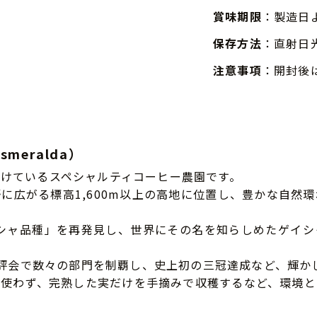
賞味期限
：製造日
保存方法
：直射日
注意事項
：開封後
smeralda）
けているスペシャルティコーヒー農園です。
に広がる標高1,600m以上の高地に位置し、豊かな自然
イシャ品種」を再発見し、世界にその名を知らしめたゲイ
BoP）品評会で数々の部門を制覇し、史上初の三冠達成など、輝
を使わず、完熟した実だけを手摘みで収穫するなど、環境と