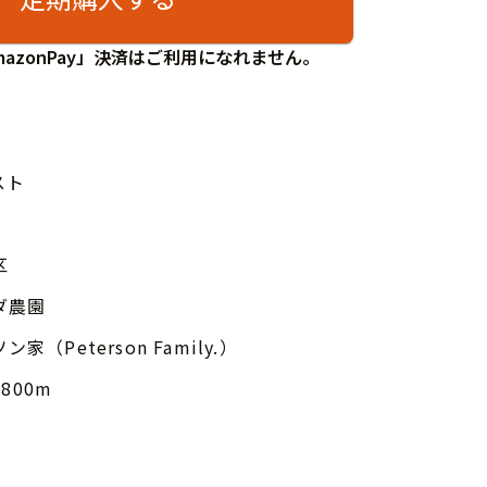
azonPay」決済はご利用になれません。
スト
区
ダ農園
家（Peterson Family.）
,800m