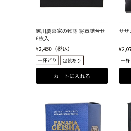
徳川慶喜家の物語 将軍詰合せ
サザ
6枚入
¥2,450（税込）
¥2,