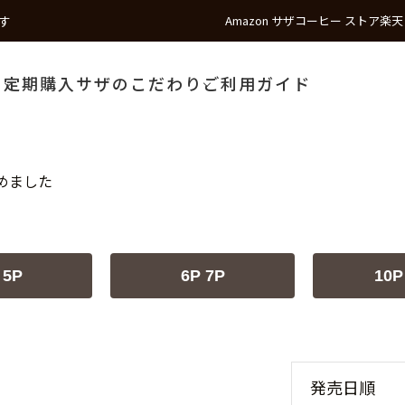
す
Amazon サザコーヒー ストア
楽天
う
定期購入
サザのこだわり
ご利用ガイド
めました
 5P
6P 7P
10P