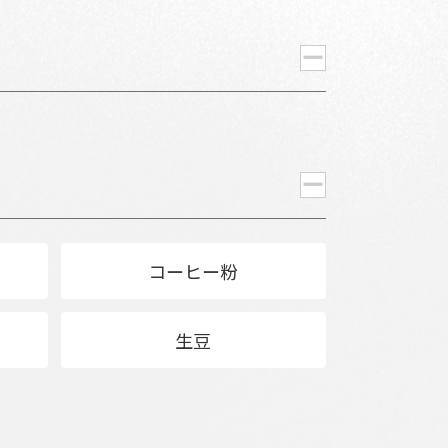
コーヒー粉
生豆