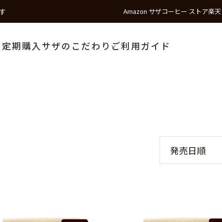
す
Amazon サザコーヒー ストア
楽天
う
定期購入
サザのこだわり
ご利用ガイド