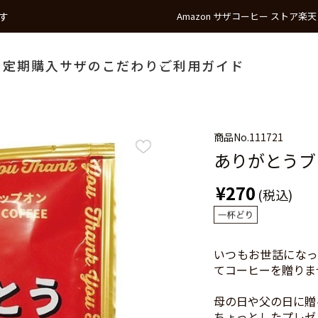
す
Amazon サザコーヒー ストア
楽天
う
定期購入
サザのこだわり
ご利用ガイド
商品No.
111721
ありがとうブ
¥270
(税込)
いつもお世話になっ
てコーヒーを贈りま
母の日や父の日に贈
ちょっとしたプレゼ