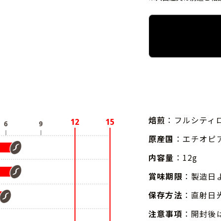
焙煎
：フルシティ
原産国
：エチオピ
内容量
：12g
賞味期限
：製造日
保存方法
：直射日
注意事項
：開封後