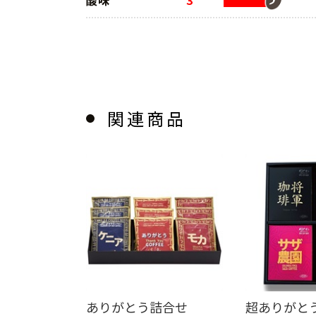
酸味
3
関連商品
ありがとう詰合せ
超ありがと