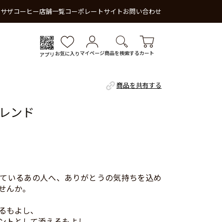
 サザコーヒー
店舗一覧
コーポレートサイト
お問い合わせ
マイページ
商品を検索する
カート
お気に入り
アプリ
商品を共有する
レンド
ているあの人へ、ありがとうの気持ちを込め
せんか。
るもよし、
ントとして添えるもよし、