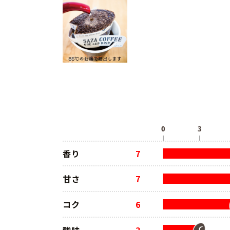
香り
7
甘さ
7
コク
6