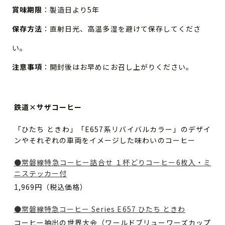
賞味期限
：製造日より5年
保存方法
：直射日光、高温多湿を避けて保存してくださ
い。
注意事項
：開封後はお早めにお召し上がりください。
鉄道×サザコーヒー
「ひたち ときわ」「E657系リバイバルカラー」のデザイ
ンやそれぞれの車両をイメージした味わいのコーヒー
●常磐線特急コーヒー詰合せ １杯どりコーヒー6枚入・ミ
ニステッカー付
1,969円（税込価格）
●常磐線特急コーヒー Series E657 ひたち ときわ
コーヒー抽出の世界大会（ワールドブリューワーズカップ