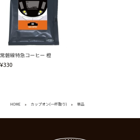
常磐線特急コーヒー 橙
¥330
HOME
カップオン(一杯取り)
単品
»
»