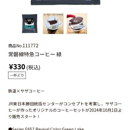
111772
商品No.
常磐線特急コーヒー 緑
¥330
(税込)
鉄道×サザコーヒー
JR東日本勝田統括センターがコンセプトを考案し、サザコー
ヒーが作ったオリジナルのコーヒーセットが2024年10月1日よ
り販売スタート！
●Series E657 Revival Color Green Lake