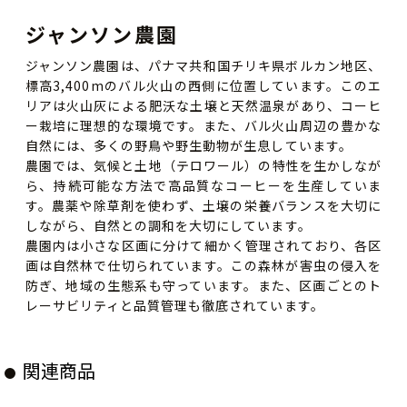
ジャンソン農園
ジャンソン農園は、パナマ共和国チリキ県ボルカン地区、
標高3,400mのバル火山の西側に位置しています。このエ
リアは火山灰による肥沃な土壌と天然温泉があり、コーヒ
ー栽培に理想的な環境です。また、バル火山周辺の豊かな
自然には、多くの野鳥や野生動物が生息しています。
農園では、気候と土地（テロワール）の特性を生かしなが
ら、持続可能な方法で高品質なコーヒーを生産していま
す。農薬や除草剤を使わず、土壌の栄養バランスを大切に
しながら、自然との調和を大切にしています。
農園内は小さな区画に分けて細かく管理されており、各区
画は自然林で仕切られています。この森林が害虫の侵入を
防ぎ、地域の生態系も守っています。また、区画ごとのト
レーサビリティと品質管理も徹底されています。
関連商品