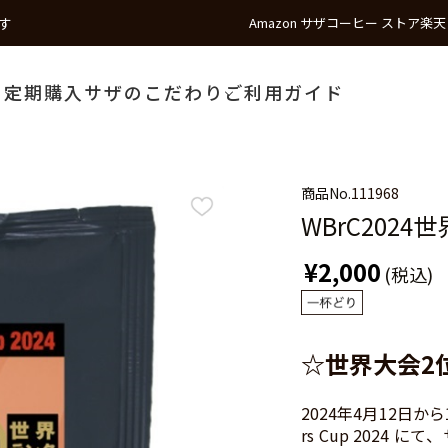
す
Amazon サザコーヒー ストア
楽天
う
定期購入
サザのこだわり
ご利用ガイド
商品No.
111968
WBrC202
¥2,000
(税込)
☆世界大会2
2024年4月12日から
rs Cup 202