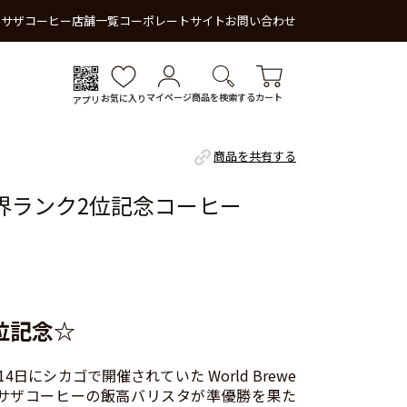
 サザコーヒー
店舗一覧
コーポレートサイト
お問い合わせ
マイページ
商品を検索する
カート
お気に入り
アプリ
商品を共有する
4世界ランク2位記念コーヒー
位記念☆
14日にシカゴで開催されていた World Brewe
4 にて、サザコーヒーの飯高バリスタが準優勝を果た