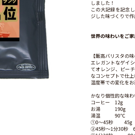
しました！
この大記録を記念し
ジした味づくりで作
世界の味わいをご家
【飯高バリスタの味
エレガントなゲイシ
てオレンジ、ピーチ
なコンセプトで仕上
温度帯での変化をお
かなり個性的な味わ
コーヒー 12g
お湯 190g
湯温 90℃
①0～45秒 45g
②45秒～1分30秒 6