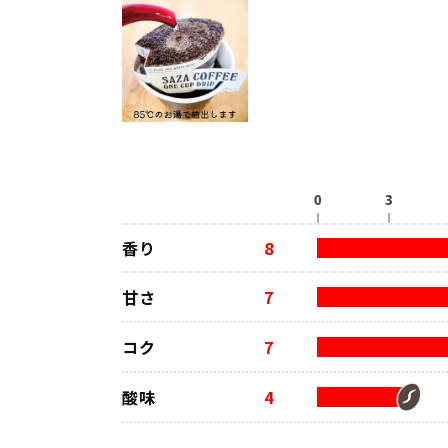
香り
8
甘さ
7
コク
7
酸味
4