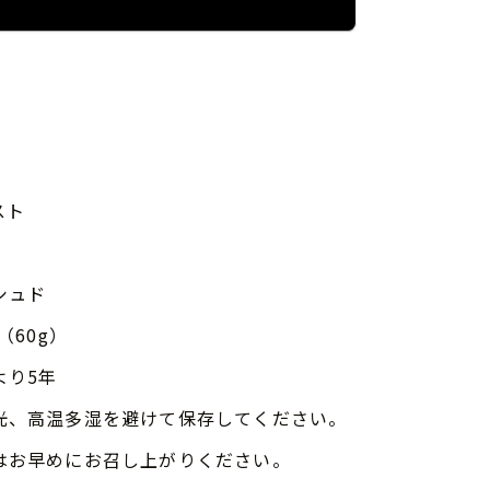
スト
シュド
（60g）
より5年
光、高温多湿を避けて保存してください。
はお早めにお召し上がりください。