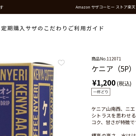
す
Amazon サザコーヒー ストア
楽天
う
定期購入
サザのこだわり
ご利用ガイド
商品No.
112071
ケニア（5P）
¥1,200
(税込)
ケニア山南西、ニエ
シトラスを思わせる
コク、甘さが特徴で
標高の高さ、水はけ