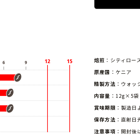
焙煎
：シティロー
原産国
：ケニア
精製方法
：ウォッ
内容量
：12g×5袋
賞味期限
：製造日
保存方法
：直射日
注意事項
：開封後