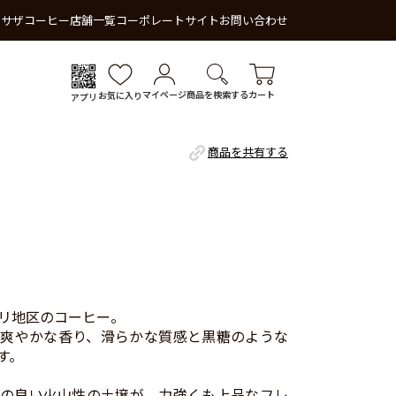
 サザコーヒー
店舗一覧
コーポレートサイト
お問い合わせ
マイページ
商品を検索する
カート
お気に入り
アプリ
商品を共有する
リ地区のコーヒー。
爽やかな香り、滑らかな質感と黒糖のような
す。
の良い火山性の土壌が、力強くも上品なフレ