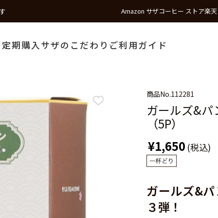
す
Amazon サザコーヒー ストア
楽天
う
定期購入
サザのこだわり
ご利用ガイド
商品No.
112281
ガールズ&パ
（5P）
¥1,650
(税込)
ガールズ&パ
３弾！