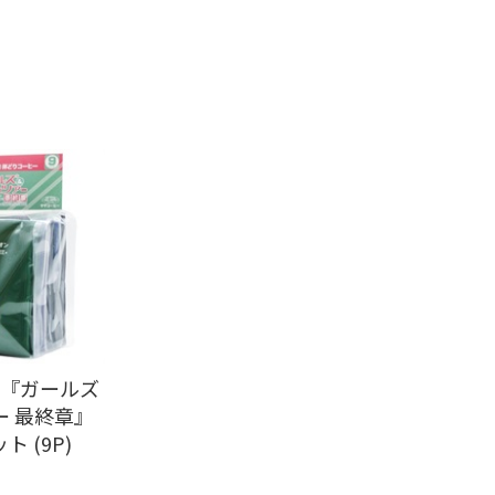
9『ガールズ
ー 最終章』
 (9P)