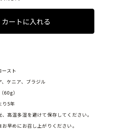
カートに入れる
ロースト
ア、ケニア、ブラジル
（60g）
より5年
光、高温多湿を避けて保存してください。
はお早めにお召し上がりください。