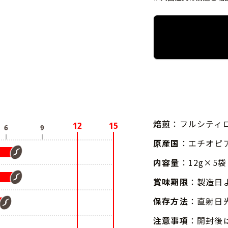
焙煎
：フルシティ
原産国
：エチオピ
内容量
：12g×5袋
賞味期限
：製造日
保存方法
：直射日
注意事項
：開封後