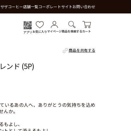
 サザコーヒー
店舗一覧
コーポレートサイト
お問い合わせ
マイページ
商品を検索する
カート
お気に入り
アプリ
商品を共有する
ンド (5P)
ているあの人へ、ありがとうの気持ちを込め
せんか。
るもよし、
ントとして添えるもよし、