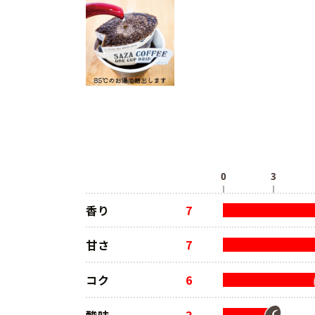
香り
7
甘さ
7
コク
6