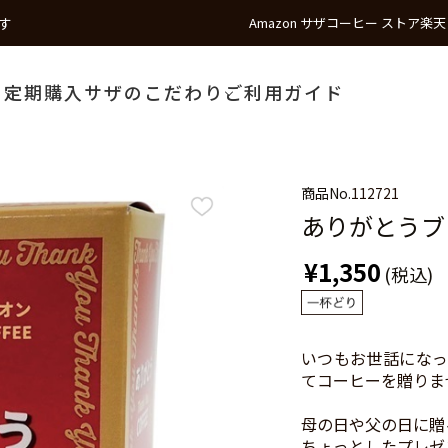
す
Amazon サザコーヒー ストア
楽天
う
定期購入
サザのこだわり
ご利用ガイド
商品No.
112721
ありがとうブレ
¥1,350
(税込)
いつもお世話になっ
てコーヒーを贈りま
母の日や父の日に贈
ちょっとしたプレゼ