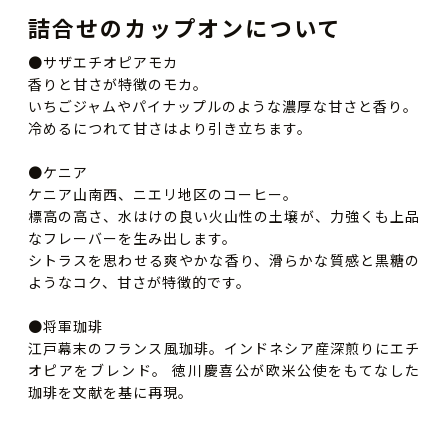
詰合せのカップオンについて
●サザエチオピアモカ
香りと甘さが特徴のモカ。
いちごジャムやパイナップルのような濃厚な甘さと香り。
冷めるにつれて甘さはより引き立ちます。
●ケニア
ケニア山南西、ニエリ地区のコーヒー。
標高の高さ、水はけの良い火山性の土壌が、力強くも上品
なフレーバーを生み出します。
シトラスを思わせる爽やかな香り、滑らかな質感と黒糖の
ようなコク、甘さが特徴的です。
●将軍珈琲
江戸幕末のフランス風珈琲。インドネシア産深煎りにエチ
オピアをブレンド。 徳川慶喜公が欧米公使をもてなした
珈琲を文献を基に再現。