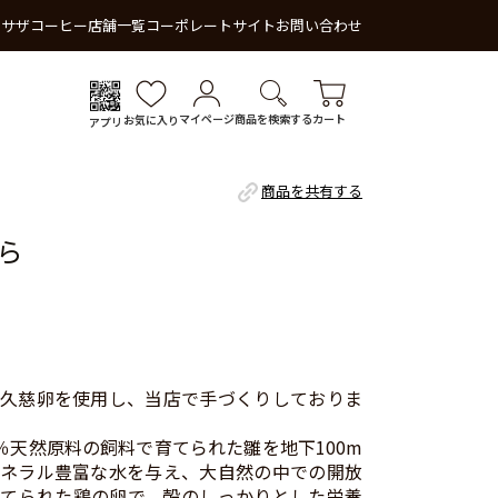
 サザコーヒー
店舗一覧
コーポレートサイト
お問い合わせ
マイページ
商品を検索する
カート
お気に入り
アプリ
商品を共有する
ら
久慈卵を使用し、当店で手づくりしておりま
0％天然原料の飼料で育てられた雛を地下100m
ネラル豊富な水を与え、大自然の中での開放
てられた鶏の卵で、殻のしっかりとした栄養