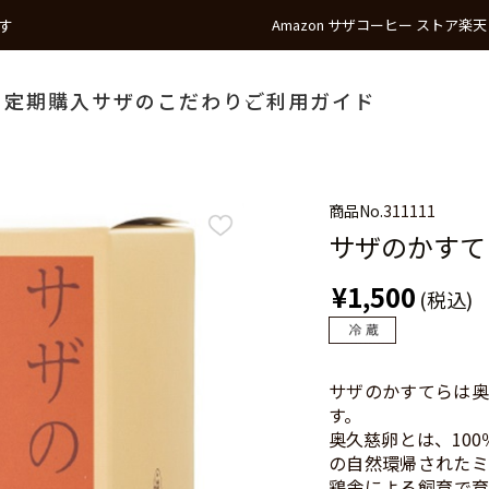
す
Amazon サザコーヒー ストア
楽天
う
定期購入
サザのこだわり
ご利用ガイド
商品No.
311111
サザのかすて
¥1,500
(税込)
サザのかすてらは奥
す。
奥久慈卵とは、10
の自然環帰されたミ
鶏舎による飼育で育