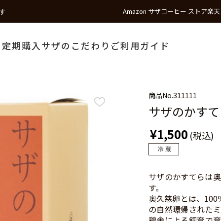
す
Amazon サザコーヒー ストア
楽天
う
定期購入
サザのこだわり
ご利用ガイド
商品No.
311111
サザのかすて
¥1,500
(税込)
サザのかすてらは奥
す。
奥久慈卵とは、10
の自然環帰されたミ
鶏舎による飼育で育