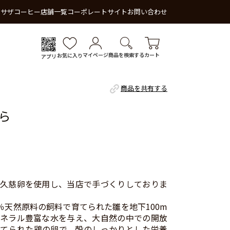
 サザコーヒー
店舗一覧
コーポレートサイト
お問い合わせ
マイページ
商品を検索する
カート
お気に入り
アプリ
商品を共有する
ら
久慈卵を使用し、当店で手づくりしておりま
0％天然原料の飼料で育てられた雛を地下100m
ネラル豊富な水を与え、大自然の中での開放
てられた鶏の卵で、殻のしっかりとした栄養