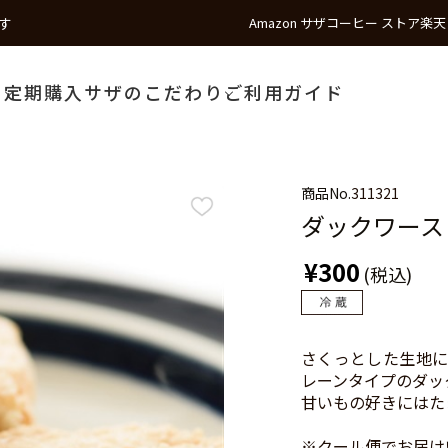
す
Amazon サザコーヒー ストア
楽天
う
定期購入
サザのこだわり
ご利用ガイド
商品No.
311321
ダックワース
¥300
(税込)
さくっとした生地に
レーンタイプのダッ
甘いもの好きにはた
※クール便でお届け