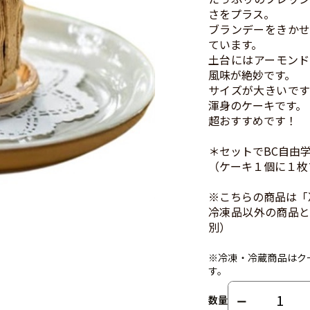
さをプラス。
ブランデーをきかせ
ています。
土台にはアーモンド
風味が絶妙です。
サイズが大きいです
渾身のケーキです。
超おすすめです！
＊セットでBC自由
（ケーキ１個に１枚
※こちらの商品は「
冷凍品以外の商品と
別）
※冷凍・冷蔵商品はク
す。
数量