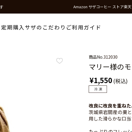
す
Amazon サザコーヒー ストア
楽天
う
定期購入
サザのこだわり
ご利用ガイド
商品No.
312030
マリー様のモ
¥1,550
(税込)
改良に改良を重ねた
茨城県岩間産の栗と
用した滑らかな口当
たっぷりのフレッシ