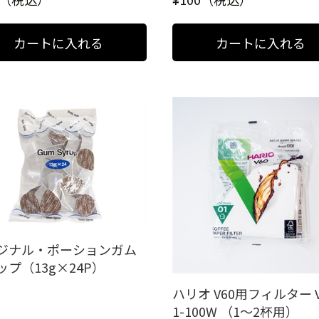
ジナル・ポーションガム
ップ（13g×24P）
ハリオ V60用フィルター V
1-100W （1～2杯用）