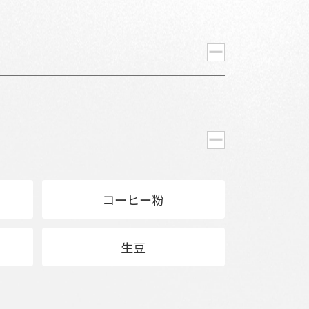
コーヒー粉
生豆