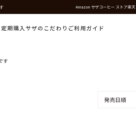
す
Amazon サザコーヒー ストア
楽天
う
定期購入
サザのこだわり
ご利用ガイド
です